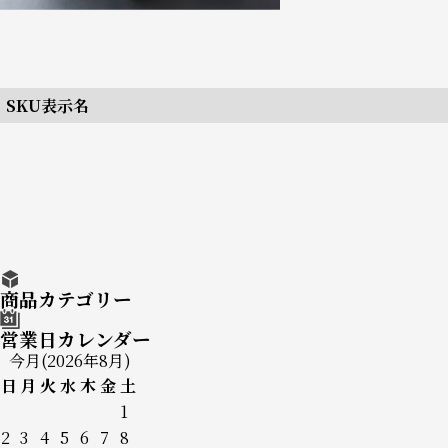
SKU表示名
商品カテゴリー
営業日カレンダー
今月(2026年8月)
日
月
火
水
木
金
土
1
2
3
4
5
6
7
8